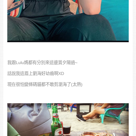
我跟Lulu媽都有分別來這邊賞夕陽過~
話說我這眉上劉海好幼齒啊XD
現在很怕變條碼貓都不敢剪瀏海了(太熱)