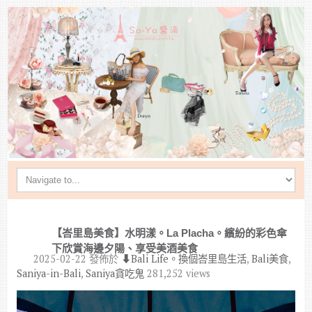
【峇里島美食】水明漾。La Placha。繽紛的彩色傘
下欣賞海邊夕陽、享受美酒美食
2025-02-22
發佈於
⬇︎Bali Life。換個峇里島生活
,
Bali美食
,
Saniya-in-Bali
,
Saniya貪吃鬼
281,252 views