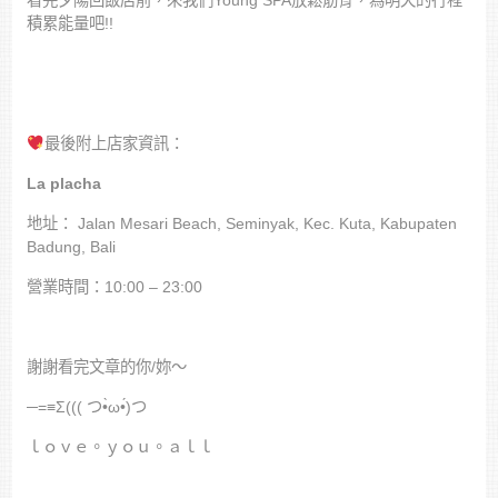
看完夕陽回飯店前，來我們Young SPA放鬆筋骨，為明天的行程
積累能量吧!!
最後附上店家資訊：
La placha
地址：
Jalan Mesari Beach, Seminyak, Kec. Kuta, Kabupaten
Badung, Bali
營業時間：10:00 – 23:00
謝謝看完文章的你/妳～
─=≡Σ((( つ•̀ω•́)つ
ｌｏｖｅ。ｙｏｕ。ａｌｌ