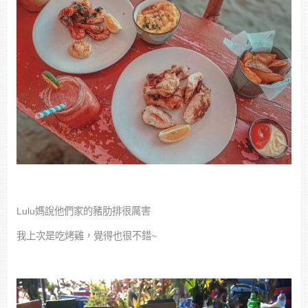
Lulu媽說他們家的豬肋排很厲害
我上次是吃烤雞，覺得也很不錯~