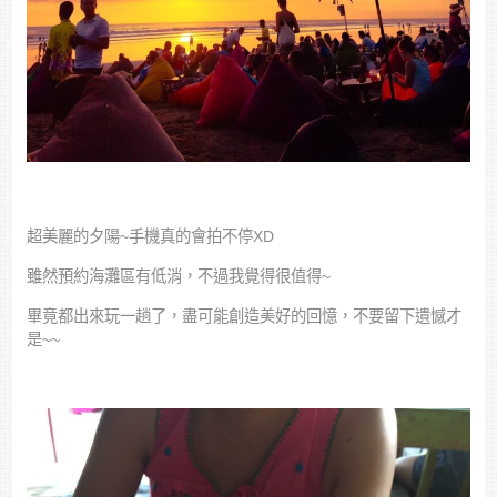
超美麗的夕陽~手機真的會拍不停XD
雖然預約海灘區有低消，不過我覺得很值得~
畢竟都出來玩一趟了，盡可能創造美好的回憶，不要留下遺憾才
是~~