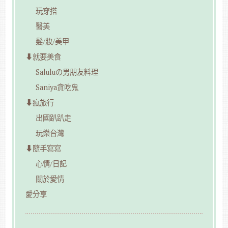
玩穿搭
醫美
髮/妝/美甲
⬇︎就要美食
Saluluの男朋友料理
Saniya貪吃鬼
⬇︎瘋旅行
出國趴趴走
玩樂台灣
⬇︎隨手寫寫
心情/日記
關於愛情
愛分享