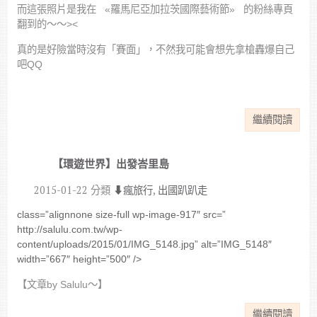
而這張照片是我在 «羅馬尼亞加拉茨國際藝術節» 的粉絲專頁
翻到的～～><
真的是好險當時沒有「賽面」，不然我可能會想先拿槍轟爆自己
吧QQ
繼續閱讀
【環遊世界】出發峇里島
2015-01-22
分類
⬇︎瘋旅行
,
出國趴趴走
class=”alignnone size-full wp-image-917″ src=”
http://salulu.com.tw/wp-
content/uploads/2015/01/IMG_5148.jpg” alt=”IMG_5148″
width=”667″ height=”500″ />
【文章by Salulu～】
繼續閱讀