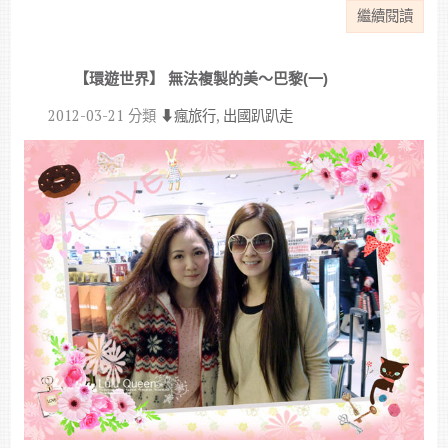
繼續閱讀
【環遊世界】 無法複製的美～巴黎(一)
2012-03-21
分類
⬇︎瘋旅行
,
出國趴趴走