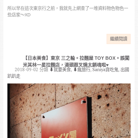
所以早在這次東京行之前，我就先上網查了一堆資料物色物色一
些店家～XD
繼續閱讀
【日本美食】東京 三之輪。拉麵屋 TOY BOX。誤闖
米其林一星拉麵店，湯頭跟叉燒太銷魂啦♥
2018-09-02
分類
⬇︎就要美食
,
⬇︎瘋旅行
,
Saniya貪吃鬼
,
出國
趴趴走