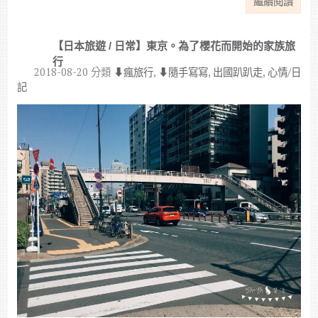
繼續閱讀
【日本旅遊 / 日常】東京。為了櫻花而開始的家族旅
行
2018-08-20
分類
⬇︎瘋旅行
,
⬇︎隨手寫寫
,
出國趴趴走
,
心情/日
記