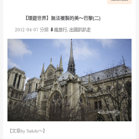
【環遊世界】無法複製的美～巴黎(二)
2012-04-07
分類
⬇︎瘋旅行
,
出國趴趴走
【文章by Salulu～】