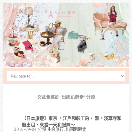
文章彙整於 ‘出國趴趴走’ 分類
【日本旅遊】東京 。江戶和裝工房・ 雅。淺草寺和
服出租，來當一天和服妹～
2018-09-04
分類
⬇︎瘋旅行
,
出國趴趴走