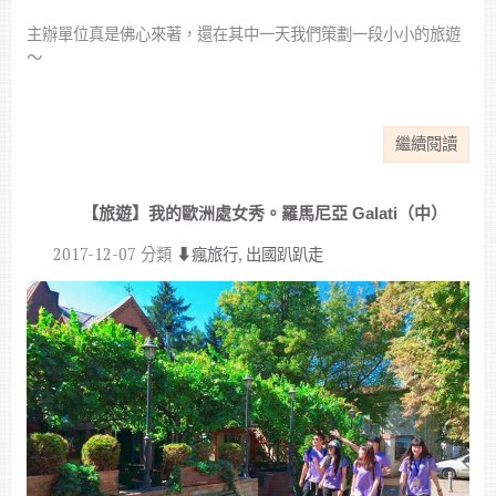
主辦單位真是佛心來著，還在其中一天我們策劃一段小小的旅遊
～
繼續閱讀
【旅遊】我的歐洲處女秀。羅馬尼亞 Galati（中）
2017-12-07
分類
⬇︎瘋旅行
,
出國趴趴走