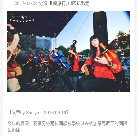
2017-11-24
分類
⬇︎瘋旅行
,
出國趴趴走
【文章by Saniya__2016.09.16】
今年的暑假，我跟另外兩位同學被學校派去參加羅馬尼亞的國際
藝術節