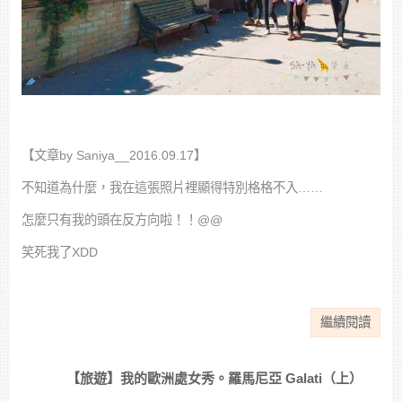
【文章by Saniya__2016.09.17】
不知道為什麼，我在這張照片裡顯得特別格格不入……
怎麼只有我的頭在反方向啦！！@@
笑死我了XDD
繼續閱讀
【旅遊】我的歐洲處女秀。羅馬尼亞 Galati（上）