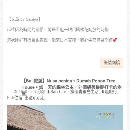
【文章 by Saniya】
以往因為時間的關係，總是不能一眼目睹櫻花綻放的時後
這次剛好有機會跟家裡一起來日本賞櫻，我心中充滿著期待
繼續閱讀
【Bali旅遊】Nusa penida。Rumah Pohon Tree
House。當一天的森林公主，外國網美最愛打卡的樹
2018-05-03
分類
⬇︎Bali Life。換個峇里島生活
,
⬇︎瘋旅行
,
屋
Bali住宿
,
出國趴趴走