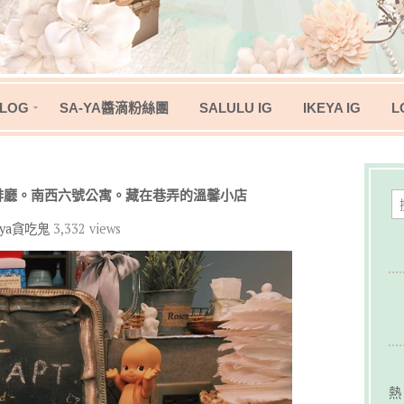
LOG
SA-YA醬滴粉絲團
SALULU IG
IKEYA IG
L
啡廳。南西六號公寓。藏在巷弄的溫馨小店
iya貪吃鬼
3,332 views
熱