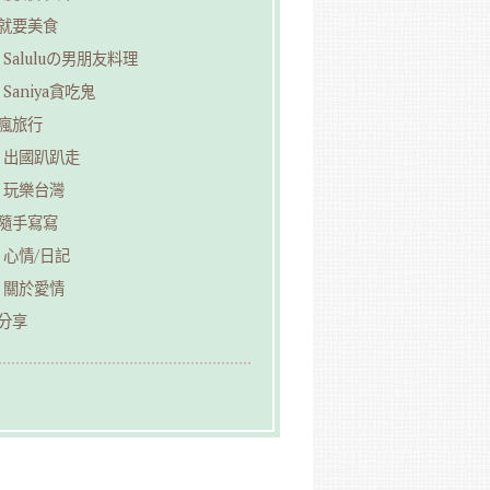
︎就要美食
Saluluの男朋友料理
Saniya貪吃鬼
︎瘋旅行
出國趴趴走
玩樂台灣
︎隨手寫寫
心情/日記
關於愛情
分享