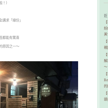
啦！）
近
全講求「緣份」
【
紛
美
逛都能有驚喜
【
的原因之一～
親民
【
解
～
【
R
的
【
頭