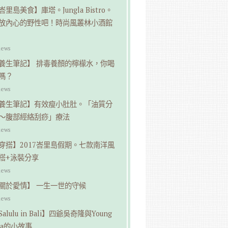
峇里島美食】庫塔。Jungla Bistro。
放內心的野性吧！時尚風叢林小酒館
iews
養生筆記】 排毒養顏的檸檬水，你喝
嗎？
iews
養生筆記】有效瘦小肚肚。「油質分
～腹部經絡刮痧」療法
iews
穿搭】2017峇里島假期。七款南洋風
搭+泳裝分享
iews
關於愛情】 一生一世的守候
iews
Salulu in Bali】四爺吳奇隆與Young
pa的小故事