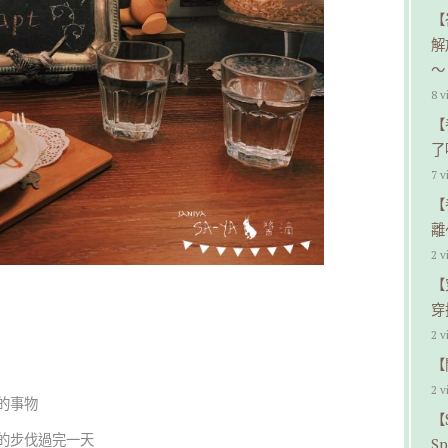
【
解
～
8 v
【
了
7 v
【
離
2 v
【
穿
2 v
【
2 v
的事物
【
的步伐過完一天
S