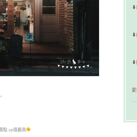
⬇
⬇
⬇
愛
，
點 cp值最高