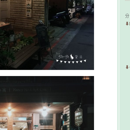
分
⬇
⬇