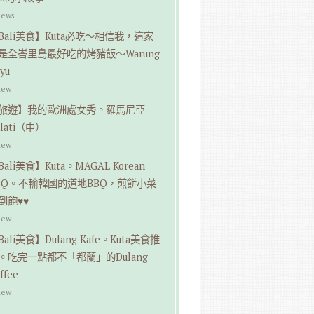
iews
Bali美食】Kuta必吃～相信我，這家
是全峇里島最好吃的烤豬飯～Warung
yu
iew
旅遊】我的歐洲處女秀。羅馬尼亞
alati（中）
iew
Bali美食】Kuta。MAGAL Korean
BQ。不輸韓國的道地BBQ，煎餅小菜
到飽♥♥
iew
Bali美食】Dulang Kafe。Kuta美食推
。吃完一點都不「都蘭」的Dulang
ffee
iew