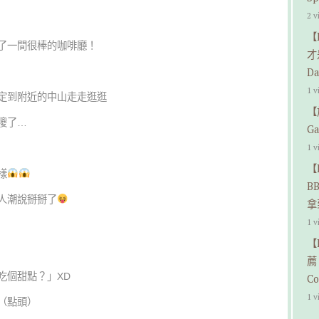
2 v
【
了一間很棒的咖啡廳！
才
Da
1 v
定到附近的中山走走逛逛
【
傻了…
G
1 v
【
樣
B
人潮說掰掰了
拿
1 v
【
薦
吃個甜點？」XD
Co
1 v
（點頭）