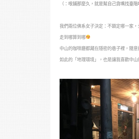
（：哏鋪那麼久，就是幫自己貪嘴找臺階
我們兩位佛系女子決定：不鎖定哪一家，
走到哪算到哪
中山的咖啡廳都藏在隱密的巷子裡，隨意
如此的「地理環境」，也是讓我喜歡中山