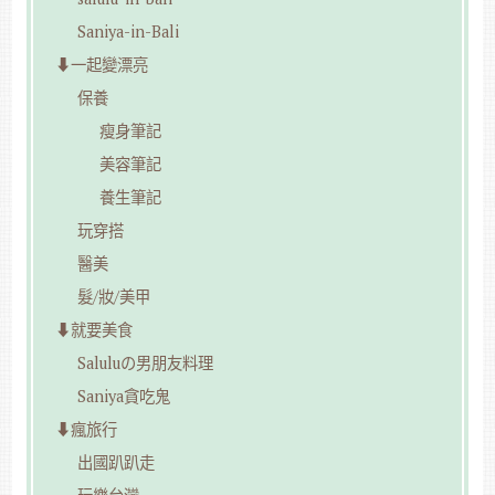
Saniya-in-Bali
⬇︎一起變漂亮
保養
瘦身筆記
美容筆記
養生筆記
玩穿搭
醫美
髮/妝/美甲
⬇︎就要美食
Saluluの男朋友料理
Saniya貪吃鬼
⬇︎瘋旅行
出國趴趴走