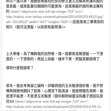
所以一直以來，我總是羨慕別的女同學又直又亮像黑色瀑布般的
直長髮，或是能蓋住額頭的可愛瀏海，這是捲髮的我所無法擁有
的
class=”alignnone size-full wp-image-703″ src=”
http://salulu.com.tw/wp-content/uploads/2014/08/2014810.jpg”
alt=”2014810″ width=”667″ height=”500″ />
這張是高三畢業前的
照片（我可沒燙髮，以前是有髮禁滴><
上大學後，為了掩飾我的自然卷，我一直都是長期燙髮，一下燙
直的，一下燙卷的，再加上染髮，幾年下來，把髮質都搞壞了
壞到什麼程度呢？
某年，我去考美容乙級時，評審誇我的玉米鬚燙很好看，我不禁
嘴角微微地顫抖了起來，心裡流下兩滴淚，我很想報告老師，我
是燙平板燙，不是燙玉米鬚燙（我年輕時候還沒有離子燙這玩意
兒XD
class=”alignnone size-full wp-image-710″ src=”
http://salulu.com.tw/wp-content/uploads/2014/08/2014-08-11-