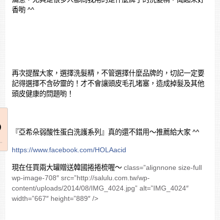
香喲 ^^
再次提醒大家，選擇洗髮精，不管選擇什麼品牌的，切記一定要
記得選擇不含矽靈的！才不會讓頭皮毛孔堵塞，造成掉髮及其他
頭皮健康的問題喲！
『亞希朵弱酸性蛋白洗護系列』真的還不錯用～推薦給大家 ^^
..
https://www.facebook.com/HOLAacid
現在任買兩大罐贈送韓國捲捲梳喔～
class=”alignnone size-full
wp-image-708″ src=”http://salulu.com.tw/wp-
content/uploads/2014/08/IMG_4024.jpg” alt=”IMG_4024″
width=”667″ height=”889″ />