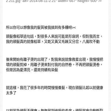
2.211.jpg” alt=”2014-08-11-2.21″ width=”667″ height=”500″ />
所以你可以想像我的髮質被我搞到有多糟吧><
頭髮像稻草這句話，對很多人來說可能是形容詞，但對我而言，
我的頭髮真的就像稻草，又乾又黃又毛躁又分岔，八風吹不動
後來開始有離子燙的出現了，對我來說就像救星出現，我慢慢把
壞的頭髮剪掉，用離子燙來對付我的自然卷，不再把頭髮燙卷，
但是因為愛漂亮，還是持續有染髮
就這樣，我花了很多年的時間慢慢養髮，現在頭髮比起以前健康
太多了
以前因為頭髮不健康，每每留到過肩的長度，頭髮就會自動斷裂