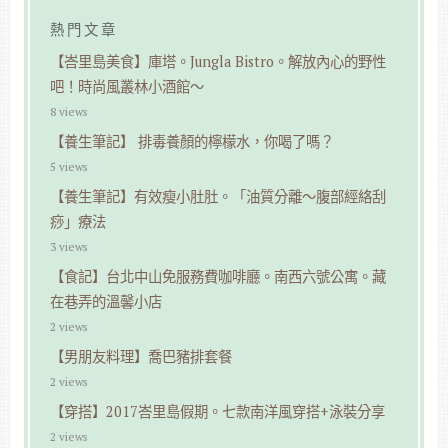
熱門文章
【峇里島美食】庫塔。Jungla Bistro。解放內心的野性
吧！時尚風叢林小酒館～
8 views
【養生筆記】 排毒養顏的檸檬水，你喝了嗎？
5 views
【養生筆記】有效瘦小肚肚。「油質分離～腹部經絡刮
痧」療法
3 views
【食記】台北中山免服務費咖啡廳。南西六號公寓。藏
在巷弄的溫馨小店
2 views
【男朋友料理】喬巴豬排套餐
2 views
【穿搭】2017峇里島假期。七款南洋風穿搭+泳裝分享
2 views