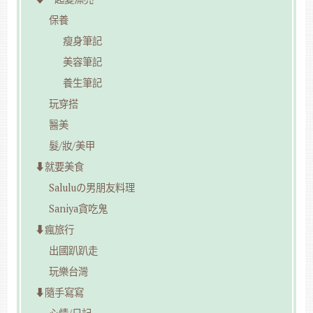
保養
瘦身筆記
美容筆記
養生筆記
玩穿搭
醫美
髮/妝/美甲
⬇︎就要美食
Saluluの男朋友料理
Saniya貪吃鬼
⬇︎瘋旅行
出國趴趴走
玩樂台灣
⬇︎隨手寫寫