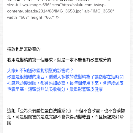
size-full wp-image-696″ src=”http://salulu.com.tw/wp-
content/uploads/2014/08/IMG_3658.jpg” alt=”IMG_3658″
width=”667″ height=”667″ />
這款也是無矽靈的
我用洗髮精的第一個要求，就是一定不能含有矽靈成分的
大家知不知道矽靈對頭髮的影響呢？
矽靈是很糟糕的東西，偏偏大多數的洗髮精為了讓顧客在短
時間
裡感覺頭髮滑順，都會添加矽靈，長時間使用下來，會
造成頭皮
毛囊阻塞，讓頭髮無法吸收養分，嚴重影響頭皮健
康
這組『亞希朵弱酸性蛋白洗護系列』 不但不含矽靈，也不含礦物
油，可是很厲害的是洗完卻不會覺得頭髮乾澀，而且摸起來好滑
順