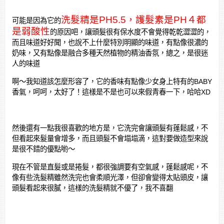
洗髮精是PH5.5，護髮素是PH４都
可能是因為它的
是弱酸性
的原因吧，讓頭髮很有保水度不會覺得乾乾澀澀的，
而且味道好好聞，也說不上什麼特別明顯的味道，有點像很濃的
奶味，又有點像是融合多種天然植物的精油香氛，總之，是很迷
人的味道
啊～我知道該怎麼形容了，它的香味有點像少女身上特有的BABY
香氣，呵呵，太好了！這樣是不是也可以來假青春一下，哈哈XD
然後還有一點我很喜歡的地方是，它洗完會讓頭髮有蓬鬆感，不
但看起來髮量會增多，而且頭髮不會塌塌滴，這對要做造型來說
是很不錯的優點喲～
現在不管是直髮或是捲髮，都很強調要有空氣感，蓬鬆感呢，不
像有些洗髮精雖然洗完也會柔順光澤，但卻會變得太貼頭皮，讓
頭髮看起來很膩，這樣的洗髮精就不優了，我不喜翻