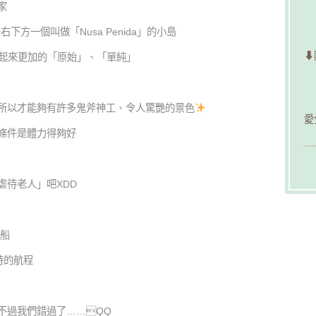
家
峇里島右下方一個叫做「Nusa Penida」的小島
⬇
小島比起來更加的「原始」、「單純」
所以才能夠有許多鬼斧神工、令人驚艷的景色
愛
條件是體力得夠好
虐待老人」吧XDD
坐船
小時的航程
不過我們錯過了……QQ