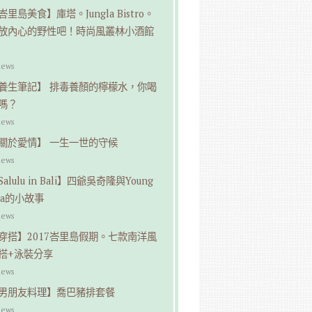
峇里島美食】庫塔。Jungla Bistro。
放內心的野性吧！時尚風叢林小酒館
iews
養生筆記】 排毒養顏的檸檬水，你喝
嗎？
iews
關於愛情】 一生一世的守候
iews
Salulu in Bali】四爺吳奇隆與Young
pa的小故事
iews
穿搭】2017峇里島假期。七款南洋風
搭+泳裝分享
iews
男朋友料理】喬巴豬排套餐
iews