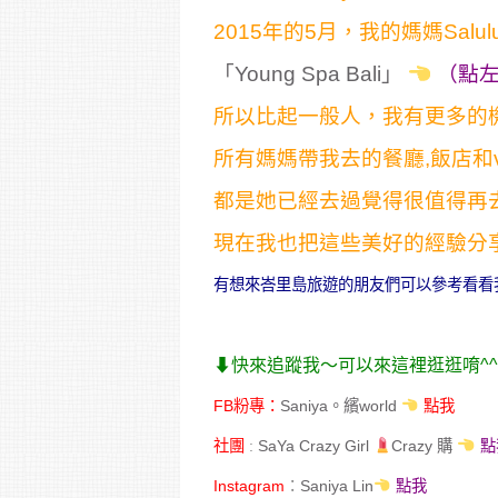
2015年的5月，我的媽媽Sal
「Young Spa Bali」
（點
所以比起一般人，我有更多的
所有媽媽帶我去的餐廳,飯店和vil
都是她已經去過覺得很值得再
現在我也把這些美好的經驗分
有想來峇里島旅遊的朋友們可以參考看看
⬇︎快來追蹤我～可以來這裡逛逛唷^^
FB粉專：
Saniya。繽world
點我
社團
:
SaYa Crazy Girl
Crazy 購
點
Instagram
：
Saniya Lin
點我