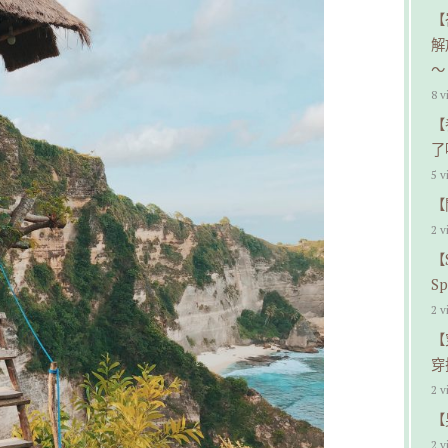
【
解
～
8 v
【
了
5 v
【
2 v
【
S
2 v
【
穿
2 v
【
2 v