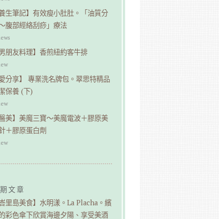
養生筆記】有效瘦小肚肚。「油質分
～腹部經絡刮痧」療法
iews
男朋友料理】香煎紐約客牛排
iew
愛分享】 專業洗名牌包。翠思特精品
潔保養 (下)
iew
醫美】美魔三寶～美魔電波＋膠原美
針＋膠原蛋白劑
iew
期文章
峇里島美食】水明漾。La Placha。繽
的彩色傘下欣賞海邊夕陽、享受美酒