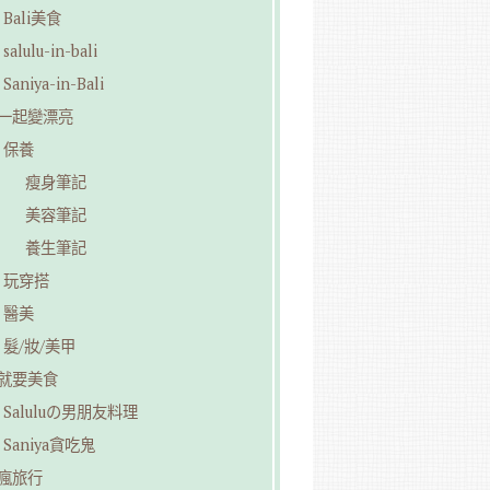
Bali美食
salulu-in-bali
Saniya-in-Bali
︎一起變漂亮
保養
瘦身筆記
美容筆記
養生筆記
玩穿搭
醫美
髮/妝/美甲
︎就要美食
Saluluの男朋友料理
Saniya貪吃鬼
︎瘋旅行