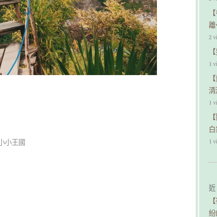
【
離
2 v
【
1 v
【
清
1 v
【
白
1 v
小小王國
近
【
紛