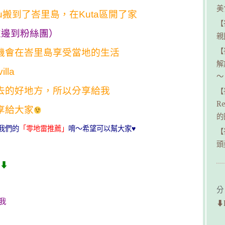
美
ulu搬到了峇里島，在Kuta區開了家
【
左邊到粉絲團）
親民
【
機會在峇里島享受當地的生活
解
la
～
去的好地方，所以分享給我
【
R
享給大家
的
我們的
「零地雷推薦」
唷～希望可以幫大家♥
【
頭
⬇︎
分
我
⬇