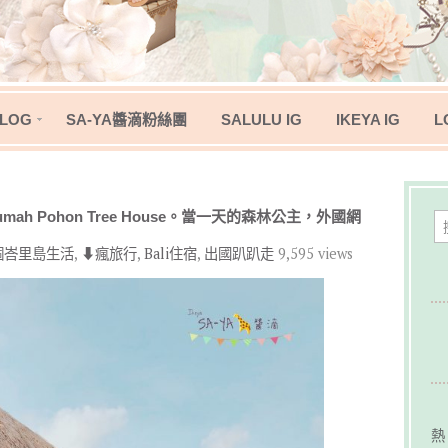
LOG
SA-YA醬滴粉絲團
SALULU IG
IKEYA IG
L
。Rumah Pohon Tree House。當一天的森林公主，外國網
。換個峇里島生活
,
⬇︎瘋旅行
,
Bali住宿
,
出國趴趴走
9,595 views
熱