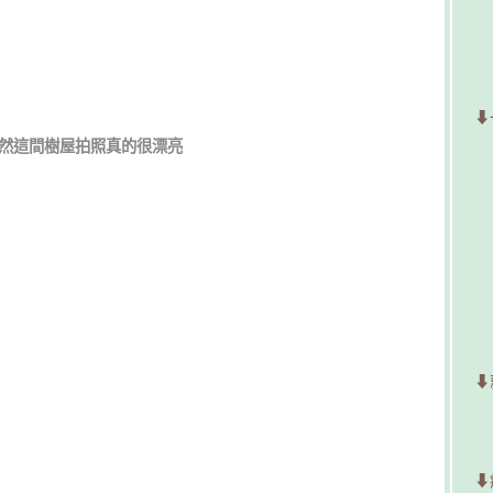
⬇
然這間樹屋拍照真的很漂亮
⬇
⬇