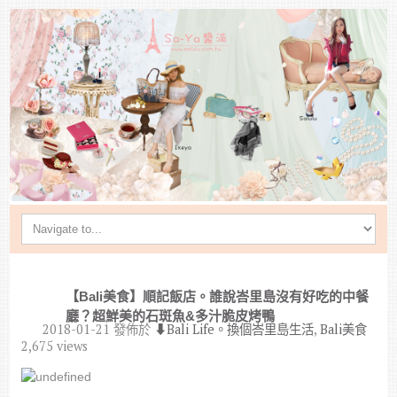
【Bali美食】順記飯店。誰說峇里島沒有好吃的中餐
廳？超鮮美的石斑魚&多汁脆皮烤鴨
2018-01-21
發佈於
⬇︎Bali Life。換個峇里島生活
,
Bali美食
2,675 views