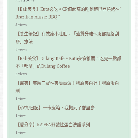
【Bali美食】Kuta必吃。CP值超高的吃到飽巴西燒烤～“
Brazilian Aussie BBQ ”
5 views
【養生筆記】有效瘦小肚肚。「油質分離～腹部經絡刮
痧」療法
3 views
【Bali美食】Dulang Kafe。Kuta美食推薦。吃完一點都
不「都蘭」的Dulang Coffee
2 views
【醫美】美魔三寶～美魔電波＋膠原美白針＋膠原蛋白
劑
1 view
【心情/日記】一卡皮箱，我搬到了峇里島
1 view
【愛分享】KA’FFA弱酸性蛋白洗護系列
1 view