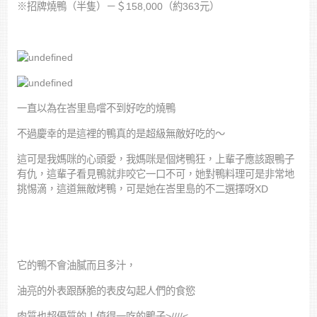
※招牌燒鴨（半隻）－＄158,000（約363元）
一直以為在峇里島嚐不到好吃的燒鴨
不過慶幸的是這裡的鴨真的是超級無敵好吃的～
這可是我媽咪的心頭愛，我媽咪是個烤鴨狂，上輩子應該跟鴨子
有仇，這輩子看見鴨就非咬它一口不可，她對鴨料理可是非常地
挑惕滴，這道無敵烤鴨，可是她在峇里島的不二選擇呀XD
它的鴨不會油膩而且多汁，
油亮的外表跟酥脆的表皮勾起人們的食慾
肉質也超優質的！值得一吃的鴨子>////<