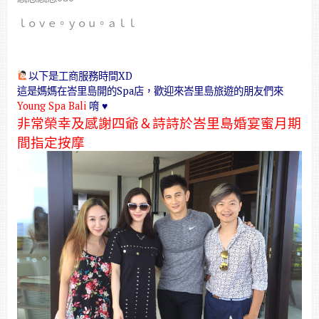
ｌｏｖｅ。ｙｏｕ。ａｌｌ
以下是工商服務時間XD
這是媽媽在峇里島開的Spa店，歡迎來峇里島旅遊的朋友們來
Young Spa Bali
唷 ♥
非常榮幸及感謝四爺＆詩詩於峇里島婚宴蜜月期
間指定按摩