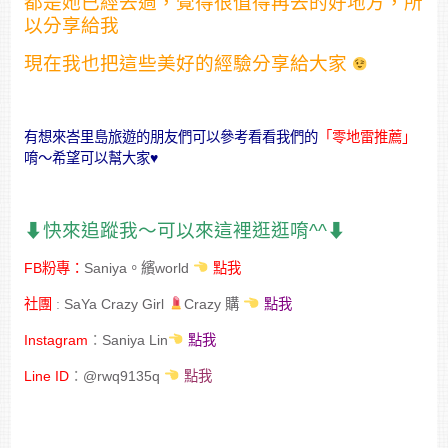
都是她已經去過，覺得很值得再去的好地方，
所
以分享給我
現在我也把這些美好的經驗分享給大家
有想來峇里島旅遊的朋友們可以參考看看我們的
「零地雷推薦」
唷～希望可以幫大家♥
⬇︎快來追蹤我～可以來這裡逛逛唷^^⬇︎
FB粉專：
Saniya。繽world
點我
社團
:
SaYa Crazy Girl
Crazy 購
點我
Instagram
：
Saniya Lin
點我
Line ID
：
@rwq9135q
點我