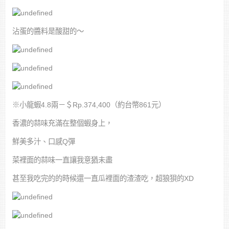
沾蛋的醬料是酸甜的～
※小龍蝦4.8兩－＄Rp.374,400（約台幣861元）
香濃的蒜味充滿在整個蝦身上，
鮮美多汁、口感Q彈
菜裡面的蒜味一直讓我意猶未盡
甚至我吃完的的時候還一直瓜裡面的渣渣吃，超狼狽的XD