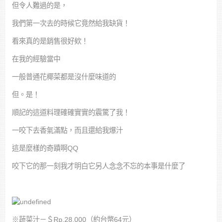
但令人難過的是，
我們第一次去的時候它竟然給我缺貨！
看來真的是銷售很好欸！
在我的經驗當中
一般普通花椰菜都是沒什麼味道的
但。是！
順記的這道料理確確實實的震驚了我！
一咬下去香氣滿點，而且還給我爆汁
這是麼樣的奇蹟啊QQ
咬下它的那一刻我才明白它另人念念不忘的本事是什麼了
※蔬菜汁－＄Rp.28,000（約台幣64元）