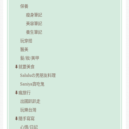
保養
瘦身筆記
美容筆記
養生筆記
玩穿搭
醫美
髮/妝/美甲
⬇︎就要美食
Saluluの男朋友料理
Saniya貪吃鬼
⬇︎瘋旅行
出國趴趴走
玩樂台灣
⬇︎隨手寫寫
心情/日記