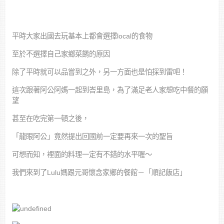
平時大家出國去玩基本上都會選擇local的食物
至於不選擇自己家鄉菜餚的原因
除了平時就可以品嘗到之外，另一方面也是怕採到雷吧！
這次跟著阿公阿媽一起到峇里島，為了滿足老人家想吃中餐的願
望
甚至在吃完第一頓之後，
「龍眼阿公」竟然提出回國前一定要再來一次的聖旨
可想而知，裡面的料理一定有不錯的水平喔～
我們來到了Lulu媽跟元哥懷念家鄉的餐館－「順記飯店」