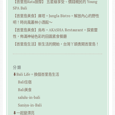
【峇里島Kuta按摩】 五星級享受、價錢親民的 Young
SPA Bali
【峇里島美食】庫塔。Jungla Bistro。解放內心的野性
吧！時尚風叢林小酒館～
【峇里島美食】烏布。AKASHA Restaurant。探索靈
性，佈滿神祕色彩的田園素食餐廳
【峇里島生活】新生活的開始，台灣丫頭勇闖峇里島！
分類
⬇︎Bali Life。換個峇里島生活
Bali住宿
Bali美食
salulu-in-bali
Saniya-in-Bali
⬇︎一起變漂亮