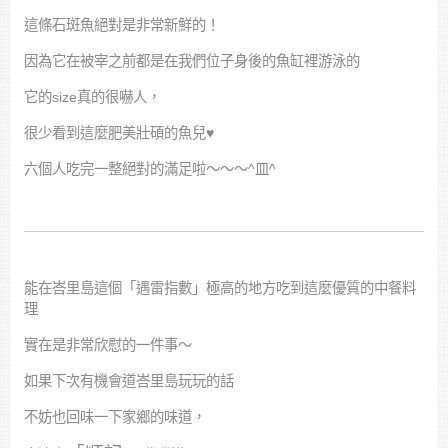
這條石斑魚絕對是非常新鮮的！
因為它在被宰之前都是在我們位子身後的魚缸裡游泳的
它的size真的很嚇人，
很少看到這麼肥美壯碩的魚兒♥
六個人吃完一整絕對的滿足啦～～～^皿^
能在峇里島這個「遇雷指數」極高的地方吃到這麼優質的中餐料
理
實在是非常欣慰的一件事～
如果下次有機會道峇里島玩玩的話
不妨也回味一下家鄉的味道，