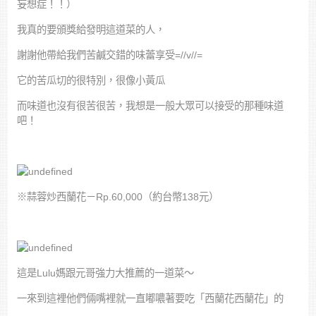
妄想症！！）
我真的要頒獎給發明這道菜的人，
謝謝他帶給我們苦鹹交錯的味蕾享受=//v//=
它的苦瓜切的很特別，很像小黃瓜
而味道也沒有很苦很苦，我想是一般大眾可以接受的那種味道
吧！
※蒜蓉炒西蘭花－Rp.60,000（約台幣138元）
這是Lulu媽跟元哥強力大推薦的一道菜～
一來到這裡他們倆嘴裡就一直嘟噥著要吃「西蘭花西蘭花」的