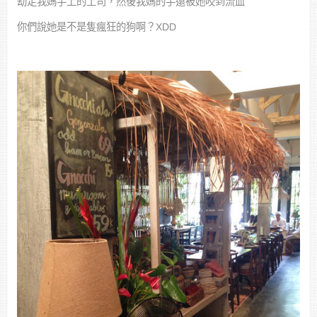
劫走我媽手上的土司，然後我媽的手還被她咬到流血
你們說她是不是隻瘋狂的狗啊？XDD