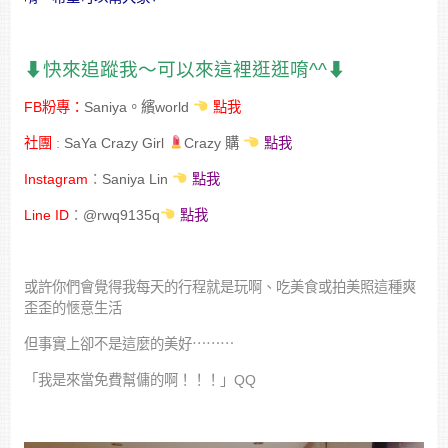
⬇︎快來追蹤我～可以來這裡逛逛唷^^⬇︎
FB粉專：
Saniya。繽world
點我
社團
:
SaYa Crazy Girl
Crazy 購
點我
Instagram
：
Saniya Lin
點我
Line ID
：
@rwq9135q
點我
或許你們會覺得我每天的行程就是玩啊、吃美食或拍美照這種爽
歪歪的愜意生活
但事實上卻不是這麼的美好⋯⋯⋯
「我是來當免費幫傭的啊！！！」QQ