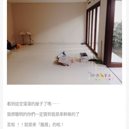
看到這空蕩蕩的屋子了嗎⋯⋯
我想聰明的你們一定猜到我是來幹嘛的了
丟啦 ！！就是來「搬厝」的啦！