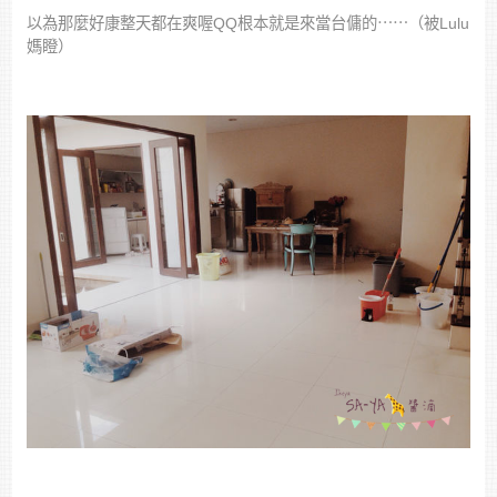
以為那麼好康整天都在爽喔QQ根本就是來當台傭的⋯⋯（被Lulu
媽瞪）