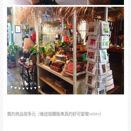
賣的商品很多元（後這個攤販車真的好可愛喔>/////<）