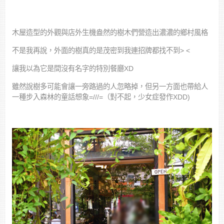
木屋造型的外觀與店外生機盎然的樹木們營造出濃濃的鄉村風格
不是我再說，外面的樹真的是茂密到我連招牌都找不到> <
讓我以為它是間沒有名字的特別餐廳XD
雖然說樹多可能會讓一旁路過的人忽略掉，但另一方面也帶給人
一種步入森林的童話想象=///=（對不起，少女症發作XDD)