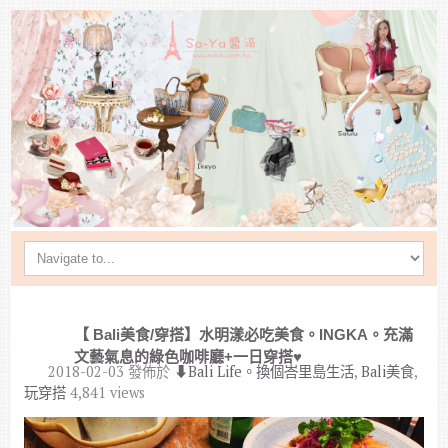
【 Bali美食/穿搭】水明漾必吃美食。INGKA。充滿
文藝氣息的綠色咖啡廳+一日穿搭♥︎
2018-02-03
發佈於
⬇︎Bali Life。換個峇里島生活
,
Bali美食
,
玩穿搭
4,841 views