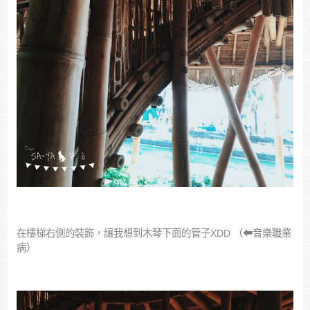
在樓梯右側的裝飾，讓我想到木琴下面的管子XDD
（⬅︎音樂職業
病）