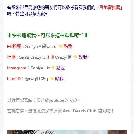
有想來峇里島旅遊的朋友們可以參考看看我們的
「零地雷推薦」
唷～希望可以幫大家♥
⬇︎快來追蹤我～可以來這裡逛逛唷^^⬇︎
FB粉專：
Saniya。繽world
點我
社團
:
SaYa Crazy Girl
Crazy 購
點我
Instagram
：
Saniya Lin
點我
Line ID
：
@rwq9135q
點我
最近有想嘗試拍影片放youtube的念頭，
左挑右選，最後就決定拿這家
Azul Beach Club
開刀啦！