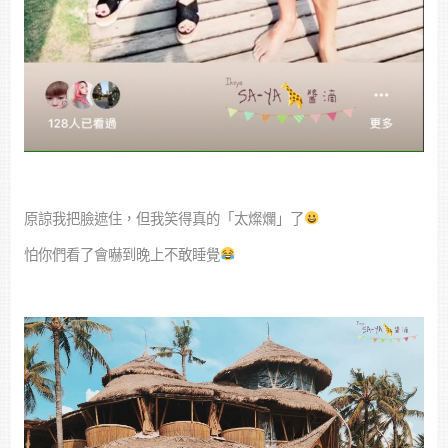
原諒我把臉遮住，但我笑得真的「太燦爛」了
怕你們看了會嚇到晚上不敢睡覺