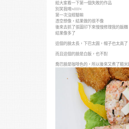
給大家看一下第一個失敗的作品
別笑我唷>/////<
第一次沒經驗嘛
憑空想像，結果做的很不像
後來去抓了張圖印下來慢慢修理我的飯糰
結果像多了
這個的臉太長，下巴太圓，帽子也太高了
而且這個的臉是白飯，也不對
喬巴臉是咖啡色的，所以後來又煮了糙米