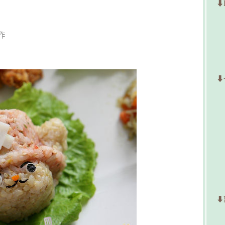
⬇
作
⬇
⬇