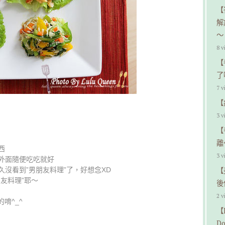
【
解
～
8 v
【
了
7 v
【
3 v
【
離
西
3 v
外面隨便吃吃就好
沒看到”男朋友料理”了，好想念XD
【
友料理”耶～
後
2 v
唷^_^
【
D