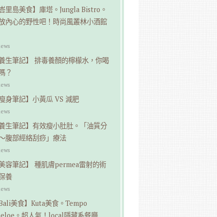
峇里島美食】庫塔。Jungla Bistro。
放內心的野性吧！時尚風叢林小酒館
iews
養生筆記】 排毒養顏的檸檬水，你喝
嗎？
iews
瘦身筆記】小黃瓜 VS 減肥
iews
養生筆記】有效瘦小肚肚。「油質分
～腹部經絡刮痧」療法
iews
美容筆記】 種肌膚permea雷射的術
保養
iews
Bali美食】Kuta美食。Tempo
oeloe。超人氣！local隱藏系餐廳