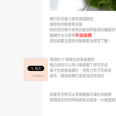
喬巴的可愛小臉有兩個顏色
咖啡色的臉是糙米飯
粉紅色的帽子是用白飯加拌飯用的蝦鬆扮
熊貓飯糰
飯糰作法可參考
就知道要怎麼把米飯壓緊及塑型了喔！
頭頂的”X”和眼白是魚板做的
眼白部份可以用小吸管戳下即可形成
鼻子也是魚板做的，用剪刀剪下形狀來
Loading...
眉毛，眼球和嘴巴是用海苔剪成的
其實有空時可以多做幾個冷凍在冰箱裡
想請朋友吃的時候再拿出微波，炒幾個菜就