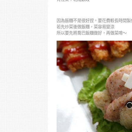
因為飯糰不是很好捏，要花費較長時間製
若先炒菜後做飯糰，菜容易變涼
所以要先將喬巴飯糰做好，再做菜唷～