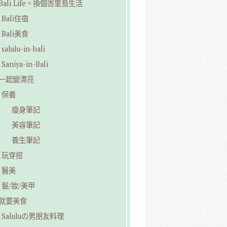
︎Bali Life。換個峇里島生活
Bali住宿
Bali美食
salulu-in-bali
Saniya-in-Bali
︎一起變漂亮
保養
瘦身筆記
美容筆記
養生筆記
玩穿搭
醫美
髮/妝/美甲
︎就要美食
Saluluの男朋友料理