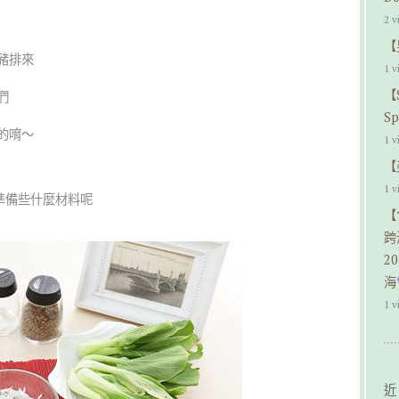
2 v
【
豬排來
1 v
【
們
S
的唷～
1 v
【
1 v
準備些什麼材料呢
【
跨
2
海
1 v
近