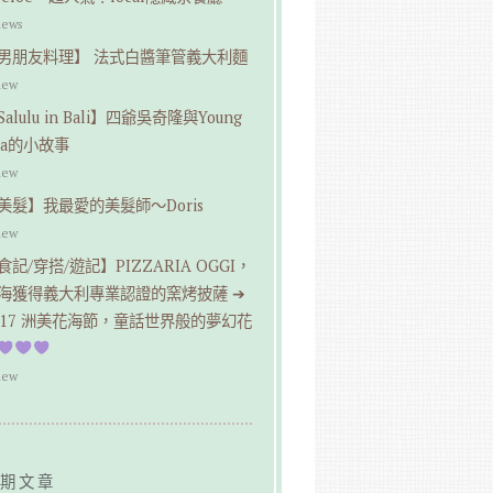
iews
男朋友料理】 法式白醬筆管義大利麵
iew
Salulu in Bali】四爺吳奇隆與Young
pa的小故事
iew
美髮】我最愛的美髮師～Doris
iew
食記/穿搭/遊記】PIZZARIA OGGI，
海獲得義大利專業認證的窯烤披薩 ➔
017 洲美花海節，童話世界般的夢幻花
iew
期文章