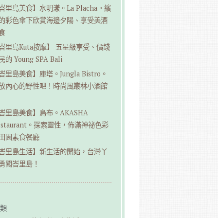
峇里島美食】水明漾。La Placha。繽
的彩色傘下欣賞海邊夕陽、享受美酒
食
峇里島Kuta按摩】 五星級享受、價錢
的 Young SPA Bali
峇里島美食】庫塔。Jungla Bistro。
放內心的野性吧！時尚風叢林小酒館
峇里島美食】烏布。AKASHA
estaurant。探索靈性，佈滿神祕色彩
田園素食餐廳
峇里島生活】新生活的開始，台灣丫
勇闖峇里島！
類