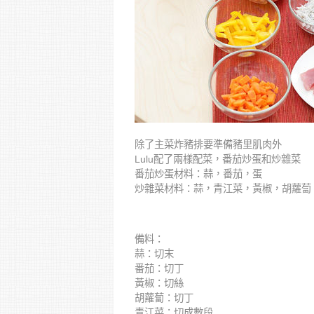
除了主菜炸豬排要準備豬里肌肉外
Lulu配了兩樣配菜，番茄炒蛋和炒雜菜
番茄炒蛋材料：蒜，番茄，蛋
炒雜菜材料：蒜，青江菜，黃椒，胡蘿蔔
備料：
蒜：切末
番茄：切丁
黃椒：切絲
胡蘿蔔：切丁
青江菜：切成數段