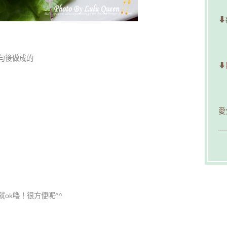
⬇
勻後做成的
⬇
愛
ok嚕！很方便呢^^