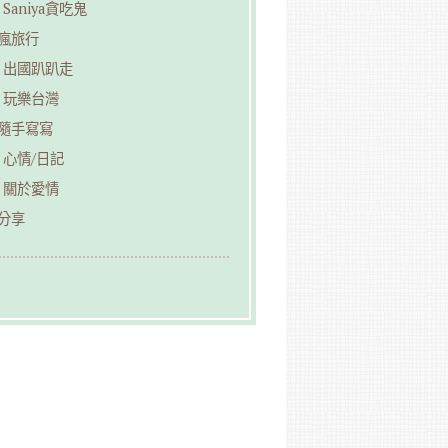
Saniya貪吃鬼
︎瘋旅行
出國趴趴走
玩樂台灣
︎隨手寫寫
心情/日記
關於愛情
分享