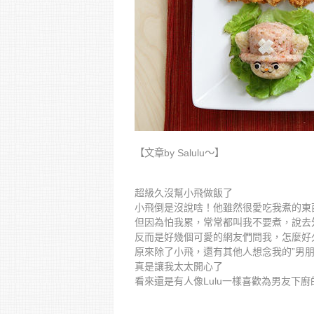
【文章by Salulu～】
超級久沒幫小飛做飯了
小飛倒是沒說啥！他雖然很愛吃我煮的東
但因為怕我累，常常都叫我不要煮，說去
反而是好幾個可愛的網友們問我，怎麼好久
原來除了小飛，還有其他人想念我的”男朋
真是讓我太太開心了
看來還是有人像Lulu一樣喜歡為男友下廚的