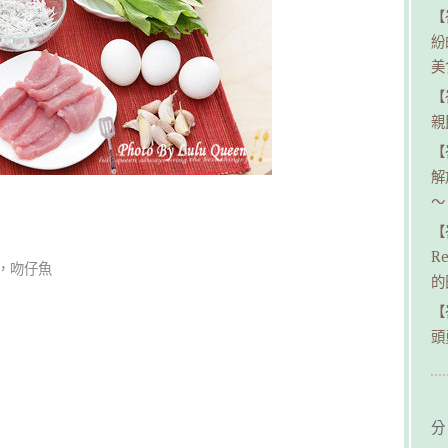
【
紛
美
【
親民
【
解
～
【
R
，吻仔魚
的
【
頭
分