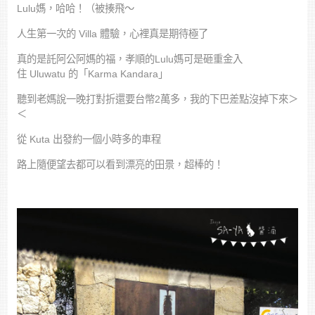
Lulu媽，哈哈！（被揍飛～
人生第一次的 Villa 體驗，心裡真是期待極了
真的是託阿公阿媽的福，孝順的Lulu媽可是砸重金入
住 Uluwatu 的「Karma Kandara」
聽到老媽說一晚打對折還要台幣2萬多，我的下巴差點沒掉下來＞
＜
從 Kuta 出發約一個小時多的車程
路上隨便望去都可以看到漂亮的田景，超棒的！