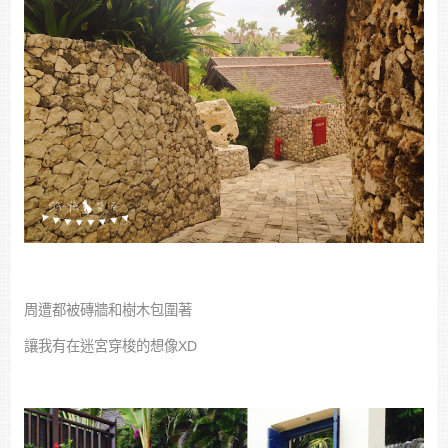
周遭都被磚牆和樹木包圍著
讓我有在迷宮穿梭的想像XD