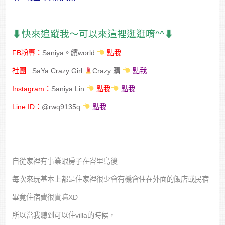
⬇︎快來追蹤我～可以來這裡逛逛唷^^⬇︎
FB粉專：
Saniya。繽world
點我
社團 :
SaYa Crazy Girl
Crazy 購
點我
Instagram：
Saniya Lin
點我
點我
Line ID：
@rwq9135q
點我
自從家裡有事業跟房子在峇里島後
每次來玩基本上都是住家裡很少會有機會住在外面的飯店或民宿
畢竟住宿費很貴嘛XD
所以當我聽到可以住villa的時候，