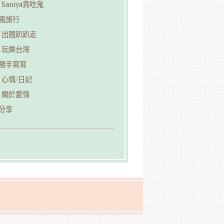
Saniya貪吃鬼
︎瘋旅行
出國趴趴走
玩樂台灣
︎隨手寫寫
心情/日記
關於愛情
分享