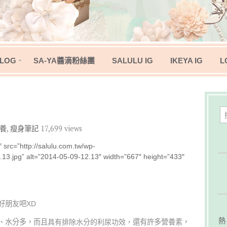
LOG
SA-YA醬滴粉絲團
SALULU IG
IKEYA IG
L
養
,
瘦身筆記
17,699 views
 src=”http://salulu.com.tw/wp-
13.jpg” alt=”2014-05-09-12.13″ width=”667″ height=”433″
好朋友吧XD
熱
、水分多，而且
具有排除水分的利尿功效，
還有許多營養素，