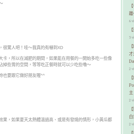
～
【
離
6 v
【
3 v
【
，很驚人吧！哇～我真的有嚇到XD
才
大卡，所以在減肥的期間，如果能在用餐的一開始多吃一些像
Da
佔掉些胃的空間，等等吃正餐時就可以少吃些嚕～
2 v
妳也要跟它做好朋友喔^^
【
P
主
2 v
【
白
效果，如果夏天太熱體溫過高、或是有發燒的情形，小黃瓜都
2 v
【