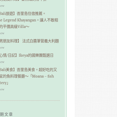
iew
Bali旅遊】峇里島住宿推薦。
he Legend Khayangan。讓人不敢相
的平價高級Villa～
iew
男朋友料理】 法式白醬筆管義大利麵
iew
心情/日記】Ikeya的國樂團甄選日
iew
Bali美食】峇里島美食。超好吃的又
宜的魚料理餐廳～「Moana – fish
tery」
iew
期文章