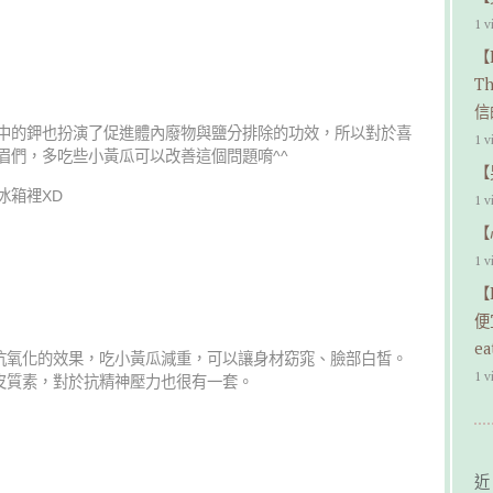
1 v
【
T
信
中的鉀也扮演了促進體內廢物與鹽分排除的功效，所以對於喜
1 v
眉們，多吃些小黃瓜可以改善這個問題唷^^
【
冰箱裡XD
1 v
【
1 v
【
便
ea
抗氧化的效果，吃小黃瓜減重，可以讓身材窈窕、臉部白皙。
1 v
皮質素，對於抗精神壓力也很有一套。
近