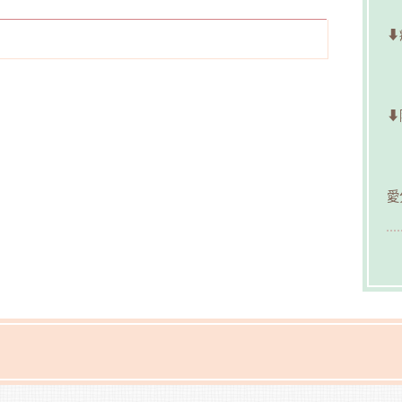
⬇
⬇
愛