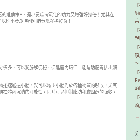
【
紛
富的維他命E，讓小黃瓜抗氧化的功力又增強好幾倍！尤其在
美
所以吃小黃瓜時可別把黃瓜籽挖掉囉！
【
親民
【
解
～
分多多，可以潤腸解便秘、促進體內環保，能幫助腸胃排出細
【
R
物迅速通過小腸，就可以減少小腸對於各種物質的吸收，尤其
的
肪在體內沉積的可能性，同時可以抑制脂肪和膽固醇的吸收，
【
頭
分