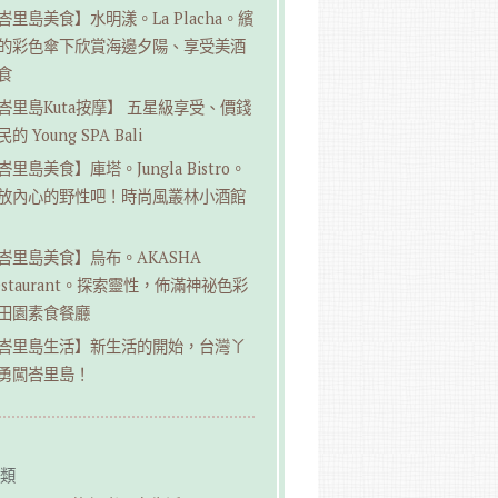
峇里島美食】水明漾。La Placha。繽
的彩色傘下欣賞海邊夕陽、享受美酒
食
峇里島Kuta按摩】 五星級享受、價錢
的 Young SPA Bali
峇里島美食】庫塔。Jungla Bistro。
放內心的野性吧！時尚風叢林小酒館
峇里島美食】烏布。AKASHA
estaurant。探索靈性，佈滿神祕色彩
田園素食餐廳
峇里島生活】新生活的開始，台灣丫
勇闖峇里島！
類