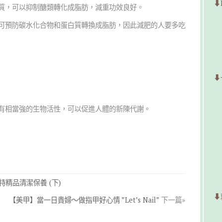
⬇
質，可以抑制醣類轉化成脂肪，減重功效良好。
可預防碳水化合物和蛋白質轉換成脂肪，因此減肥的人要多吃
⬇
有相當強的生物活性，可以促進人體的新陳代謝。
精品清潔保養 (下)
⬇
【美甲】當一日貴婦～做指甲好心情 ”Let’s Nail”
下一篇»