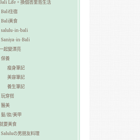
︎Bali Life。換個峇里島生活
Bali住宿
Bali美食
salulu-in-bali
Saniya-in-Bali
︎一起變漂亮
保養
瘦身筆記
美容筆記
養生筆記
玩穿搭
醫美
髮/妝/美甲
︎就要美食
Saluluの男朋友料理