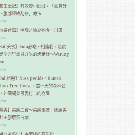
養生筆記】有效瘦小肚肚。「油質分
～腹部經絡刮痧」療法
iews
玩樂台灣】伴曬之酷夏福隆一日遊
iews
Bali美食】Kuta必吃～相信我，這家
是全峇里島最好吃的烤豬飯～Warung
yu
iews
Bali旅遊】Nusa penida。Rumah
ohon Tree House。當一天的森林公
，外國網美最愛打卡的樹屋
iews
醫美】美魔三寶～美魔電波＋膠原美
針＋膠原蛋白劑
iews
男朋友料理】香煎紐約客牛排