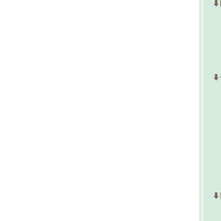
⬇
⬇
⬇