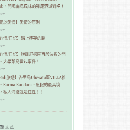
lub。開場南島風味的雞尾酒派對吧！
iew
關於愛情】愛情的原則
iew
心情/日記】踏上逐夢的路
iew
心情/日記】脫離舒適圈百般波折的開
。大學菜鳥雷包事件！
iew
Bali旅遊】峇里島Uluwatu區VILLA推
。Karma Kandara。度假的最高境
，私人海灘就是任性！！
iew
期文章