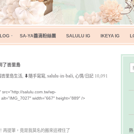
LOG
SA-YA醬滴粉絲團
SALULU IG
IKEYA IG
L
到了峇里島
。換個峇里島生活
,
⬇︎隨手寫寫
,
salulu-in-bali
,
心情/日記
10,091
 src=”http://salulu.com.tw/wp-
 alt=”IMG_7027″ width=”667″ height=”889″ />
熱
！再提筆，竟是我莫名的搬來這裡住了