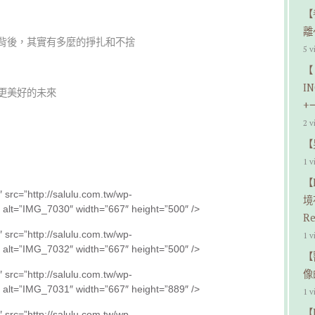
【
離
背後，其實有多麼的掙扎和不捨
5 v
【
I
更美好的未來
+
2 v
【
1 v
【
 src=”http://salulu.com.tw/wp-
境
 alt=”IMG_7030″ width=”667″ height=”500″ />
Re
 src=”http://salulu.com.tw/wp-
1 v
 alt=”IMG_7032″ width=”667″ height=”500″ />
【
像
 src=”http://salulu.com.tw/wp-
 alt=”IMG_7031″ width=”667″ height=”889″ />
1 v
【B
 src=”http://salulu.com.tw/wp-