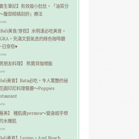
養生筆記】有效瘦小肚肚。「油質分
～腹部經絡刮痧」療法
iews
 Bali美食/穿搭】水明漾必吃美食。
NGKA。充滿文藝氣息的綠色咖啡廳
一日穿搭♥︎
iews
男朋友料理】 熊寶貝咖哩飯
iew
Bali美食】Kuta必吃。令人驚艷的祕
花園印尼料理餐廳～Poppies
staurant
iew
醫美】 種肌膚permea～變身超乎想
的水嫩肌
iew
ali美食】Legian。Azul Beach