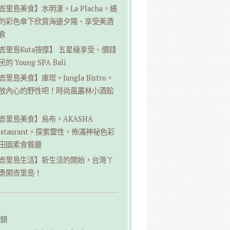
峇里島美食】水明漾。La Placha。繽
的彩色傘下欣賞海邊夕陽、享受美酒
食
峇里島Kuta按摩】 五星級享受、價錢
的 Young SPA Bali
峇里島美食】庫塔。Jungla Bistro。
放內心的野性吧！時尚風叢林小酒館
峇里島美食】烏布。AKASHA
estaurant。探索靈性，佈滿神祕色彩
田園素食餐廳
峇里島生活】新生活的開始，台灣丫
勇闖峇里島！
類