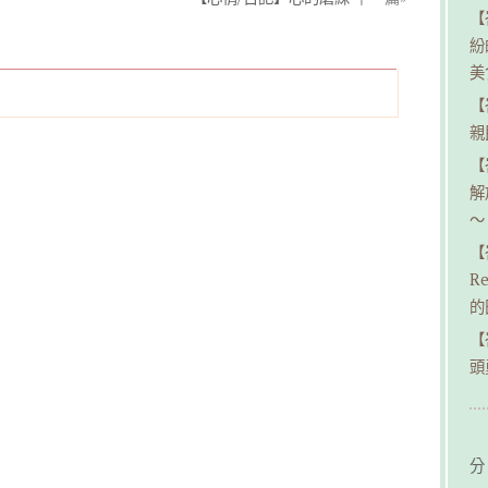
【
紛
美
【
親民
【
解
～
【
R
的
【
頭
分