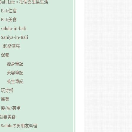
︎Bali Life。換個峇里島生活
Bali住宿
Bali美食
salulu-in-bali
Saniya-in-Bali
︎一起變漂亮
保養
瘦身筆記
美容筆記
養生筆記
玩穿搭
醫美
髮/妝/美甲
︎就要美食
Saluluの男朋友料理