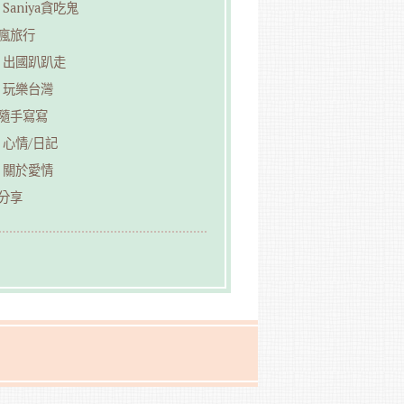
Saniya貪吃鬼
︎瘋旅行
出國趴趴走
玩樂台灣
︎隨手寫寫
心情/日記
關於愛情
分享