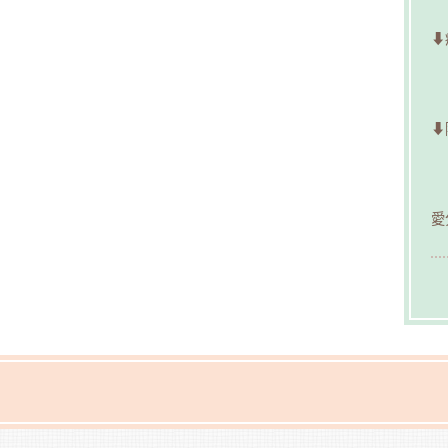
⬇
⬇
愛